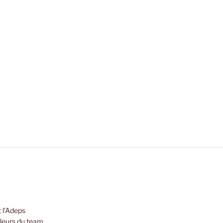
 l’Adeps
leurs du team