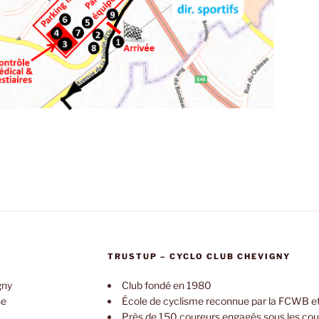
TRUSTUP – CYCLO CLUB CHEVIGNY
gny
Club fondé en 1980
se
École de cyclisme reconnue par la FCWB et
Près de 150 coureurs engagés sous les cou