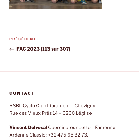
Navigation
PRÉCÉDENT
Article
de
précédent
FAC 2023 (113 sur 307)
l’article
CONTACT
ASBL Cyclo Club Libramont – Chevigny
Rue des Vieux Prés 14 – 6860 Léglise
Vincent Delvosal
Coordinateur Lotto – Famenne
Ardenne Classic : +32 475 65 32 73.