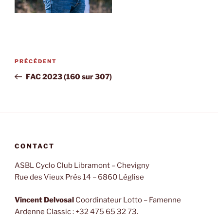
Navigation
PRÉCÉDENT
Article
de
précédent
FAC 2023 (160 sur 307)
l’article
CONTACT
ASBL Cyclo Club Libramont – Chevigny
Rue des Vieux Prés 14 – 6860 Léglise
Vincent Delvosal
Coordinateur Lotto – Famenne
Ardenne Classic : +32 475 65 32 73.