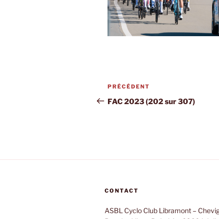
Navigation
PRÉCÉDENT
Article
de
précédent
FAC 2023 (202 sur 307)
l’article
CONTACT
ASBL Cyclo Club Libramont – Chevi