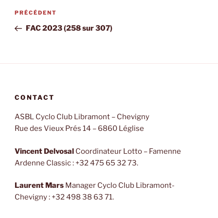
Navigation
PRÉCÉDENT
Article
de
précédent
FAC 2023 (258 sur 307)
l’article
CONTACT
ASBL Cyclo Club Libramont – Chevigny
Rue des Vieux Prés 14 – 6860 Léglise
Vincent Delvosal
Coordinateur Lotto – Famenne
Ardenne Classic : +32 475 65 32 73.
Laurent Mars
Manager Cyclo Club Libramont-
Chevigny : +32 498 38 63 71.