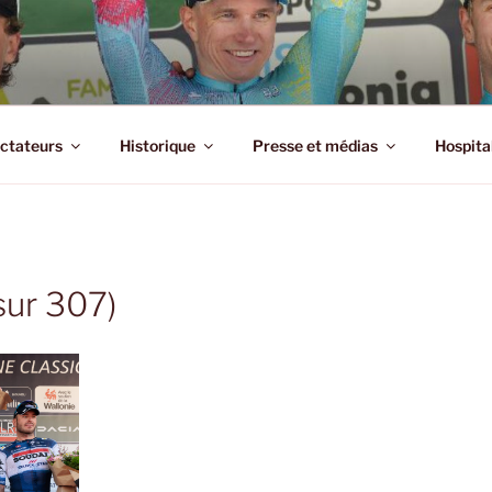
MENNE ARDENNE CLA
e
ctateurs
Historique
Presse et médias
Hospita
ur 307)