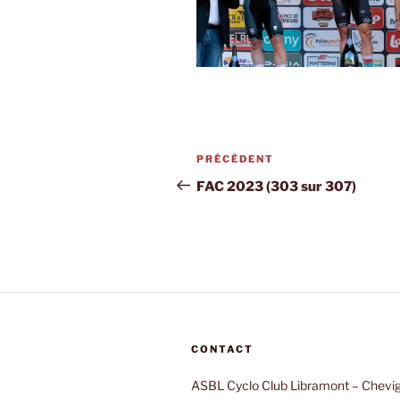
Navigation
PRÉCÉDENT
Article
de
précédent
FAC 2023 (303 sur 307)
l’article
CONTACT
ASBL Cyclo Club Libramont – Chevi