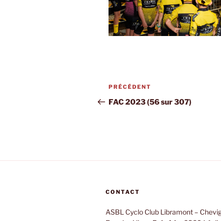
Navigation
PRÉCÉDENT
Article
de
précédent
FAC 2023 (56 sur 307)
l’article
CONTACT
ASBL Cyclo Club Libramont – Chevi