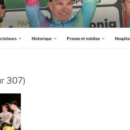
MENNE ARDENNE CLA
e
ctateurs
Historique
Presse et médias
Hospita
r 307)